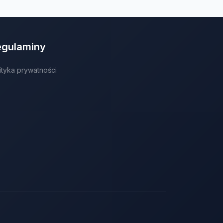
egulaminy
ityka prywatności