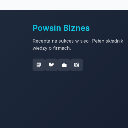
Powsin Biznes
Recepta na sukces w sieci. Pełen składnik
wiedzy o firmach.
📘
🐦
💼
📸