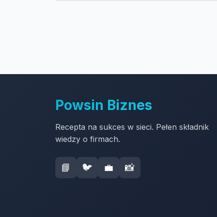
Powsin Biznes
Recepta na sukces w sieci. Pełen składnik
wiedzy o firmach.
📘
🐦
💼
📸