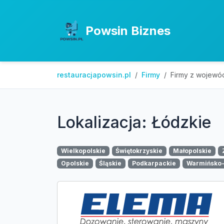
Powsin Biznes
restauracjapowsin.pl
Firmy
Firmy z wojewó
Lokalizacja: Łódzkie
Wielkopolskie
Świętokrzyskie
Małopolskie
Opolskie
Śląskie
Podkarpackie
Warmińsko-