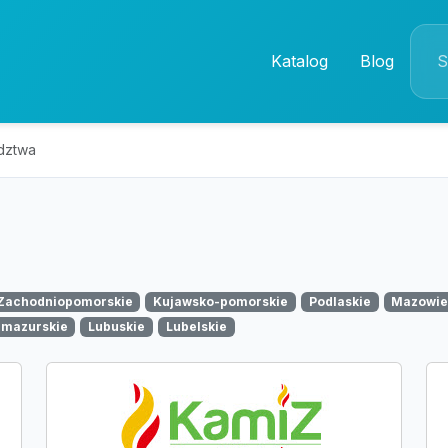
Katalog
Blog
dztwa
Zachodniopomorskie
Kujawsko-pomorskie
Podlaskie
Mazowie
mazurskie
Lubuskie
Lubelskie