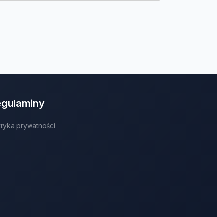
egulaminy
ityka prywatności