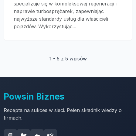
specjalizuje się w kompleksowej regeneracji i
naprawie turbosprężarek, zapewniając
najwyższe standardy usług dla właścicieli
pojazdów. Wykorzystując...
1 - 5 z 5 wpisów
Powsin Biznes
Recepta na sukces w sieci. Pełen składnik wiedzy o
firmach.
📘
🐦
💼
📸