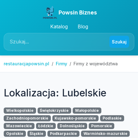
Powsin Biznes
Katalog
Blog
Szukaj
restauracjapowsin.pl
Firmy
Firmy z województwa
Lokalizacja: Lubelskie
Wielkopolskie
Świętokrzyskie
Małopolskie
Zachodniopomorskie
Kujawsko-pomorskie
Podlaskie
Mazowieckie
Łódzkie
Dolnośląskie
Pomorskie
Opolskie
Śląskie
Podkarpackie
Warmińsko-mazurskie