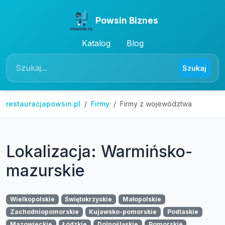
Powsin Biznes
Katalog
Blog
Szukaj
restauracjapowsin.pl
Firmy
Firmy z województwa
Lokalizacja: Warmińsko-
mazurskie
Wielkopolskie
Świętokrzyskie
Małopolskie
Zachodniopomorskie
Kujawsko-pomorskie
Podlaskie
Mazowieckie
Łódzkie
Dolnośląskie
Pomorskie