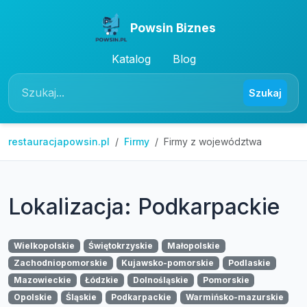
Powsin Biznes
Katalog
Blog
Szukaj
restauracjapowsin.pl
Firmy
Firmy z województwa
Lokalizacja: Podkarpackie
Wielkopolskie
Świętokrzyskie
Małopolskie
Zachodniopomorskie
Kujawsko-pomorskie
Podlaskie
Mazowieckie
Łódzkie
Dolnośląskie
Pomorskie
Opolskie
Śląskie
Podkarpackie
Warmińsko-mazurskie