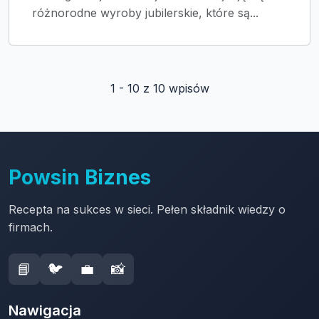
różnorodne wyroby jubilerskie, które są...
1 - 10 z 10 wpisów
Powsin Biznes
Recepta na sukces w sieci. Pełen składnik wiedzy o
firmach.
📘
🐦
💼
📸
Nawigacja