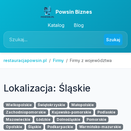
Powsin Biznes
Katalog
Blog
Szukaj
restauracjapowsin.pl
Firmy
Firmy z województwa
Lokalizacja: Śląskie
Wielkopolskie
Świętokrzyskie
Małopolskie
Zachodniopomorskie
Kujawsko-pomorskie
Podlaskie
Mazowieckie
Łódzkie
Dolnośląskie
Pomorskie
Opolskie
Śląskie
Podkarpackie
Warmińsko-mazurskie