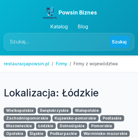
Powsin Biznes
Katalog
Blog
Szukaj
restauracjapowsin.pl
Firmy
Firmy z województwa
Lokalizacja: Łódzkie
Wielkopolskie
Świętokrzyskie
Małopolskie
Zachodniopomorskie
Kujawsko-pomorskie
Podlaskie
Mazowieckie
Łódzkie
Dolnośląskie
Pomorskie
Opolskie
Śląskie
Podkarpackie
Warmińsko-mazurskie