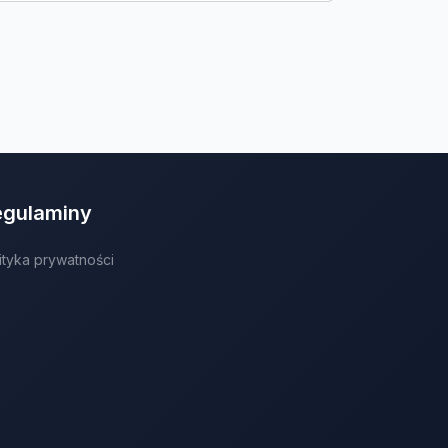
egulaminy
ityka prywatności