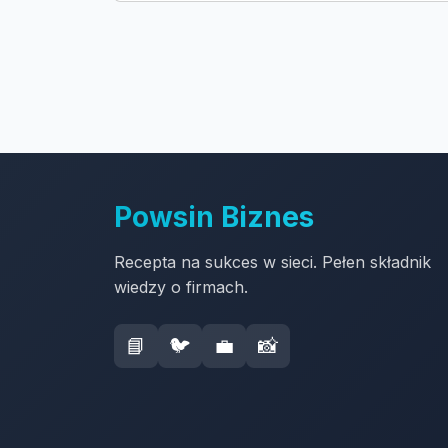
Powsin Biznes
Recepta na sukces w sieci. Pełen składnik
wiedzy o firmach.
📘
🐦
💼
📸