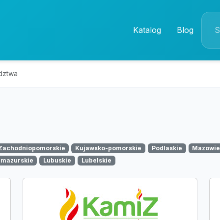
Katalog
Blog
dztwa
Zachodniopomorskie
Kujawsko-pomorskie
Podlaskie
Mazowie
mazurskie
Lubuskie
Lubelskie