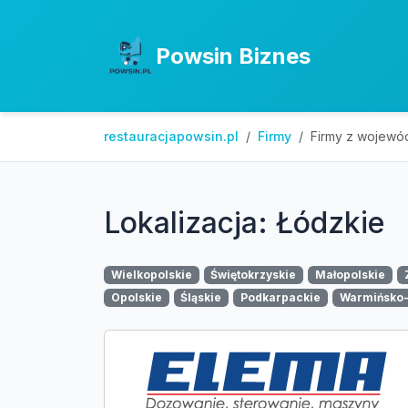
Powsin Biznes
restauracjapowsin.pl
Firmy
Firmy z wojewó
Lokalizacja: Łódzkie
Wielkopolskie
Świętokrzyskie
Małopolskie
Opolskie
Śląskie
Podkarpackie
Warmińsko-