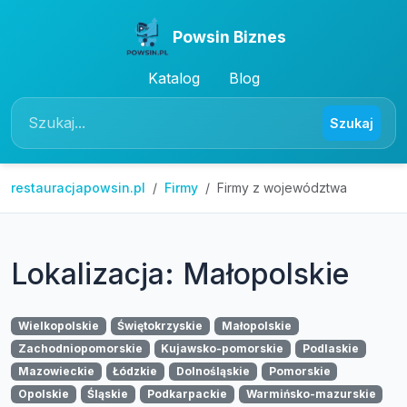
Powsin Biznes
Katalog
Blog
Szukaj
restauracjapowsin.pl
Firmy
Firmy z województwa
Lokalizacja: Małopolskie
Wielkopolskie
Świętokrzyskie
Małopolskie
Zachodniopomorskie
Kujawsko-pomorskie
Podlaskie
Mazowieckie
Łódzkie
Dolnośląskie
Pomorskie
Opolskie
Śląskie
Podkarpackie
Warmińsko-mazurskie