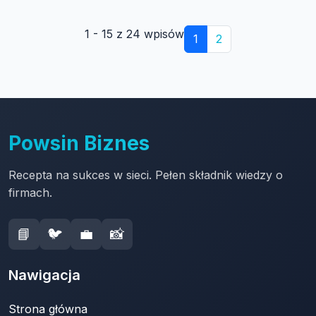
1 - 15 z 24 wpisów
1
2
Powsin Biznes
Recepta na sukces w sieci. Pełen składnik wiedzy o
firmach.
📘
🐦
💼
📸
Nawigacja
Strona główna