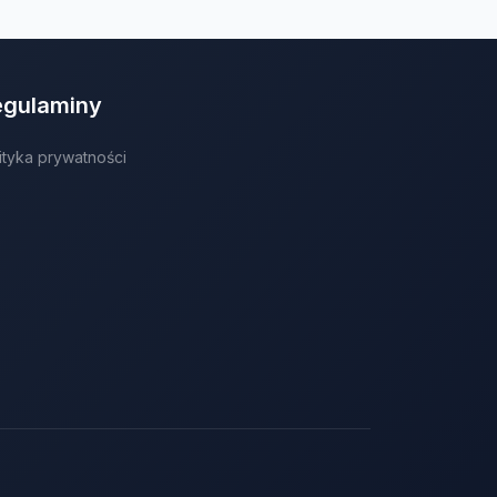
egulaminy
ityka prywatności