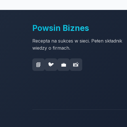
Powsin Biznes
Recepta na sukces w sieci. Pełen składnik
wiedzy o firmach.
📘
🐦
💼
📸