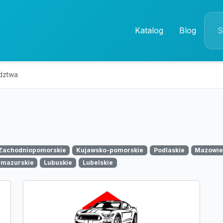
Katalog
Blog
dztwa
Zachodniopomorskie
Kujawsko-pomorskie
Podlaskie
Mazowie
mazurskie
Lubuskie
Lubelskie