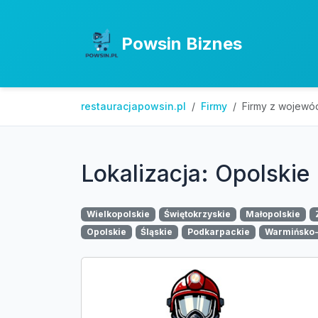
Powsin Biznes
restauracjapowsin.pl
Firmy
Firmy z wojewó
Lokalizacja: Opolskie
Wielkopolskie
Świętokrzyskie
Małopolskie
Opolskie
Śląskie
Podkarpackie
Warmińsko-