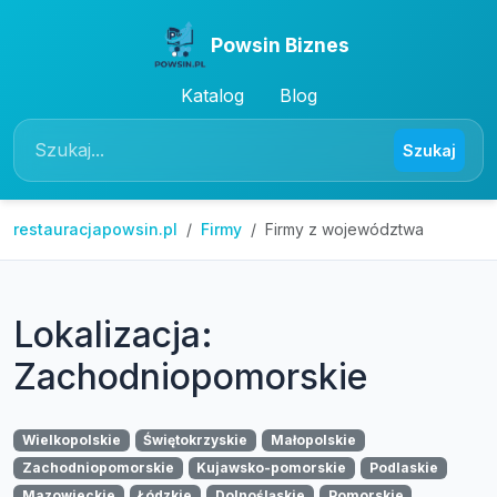
Powsin Biznes
Katalog
Blog
Szukaj
restauracjapowsin.pl
Firmy
Firmy z województwa
Lokalizacja:
Zachodniopomorskie
Wielkopolskie
Świętokrzyskie
Małopolskie
Zachodniopomorskie
Kujawsko-pomorskie
Podlaskie
Mazowieckie
Łódzkie
Dolnośląskie
Pomorskie