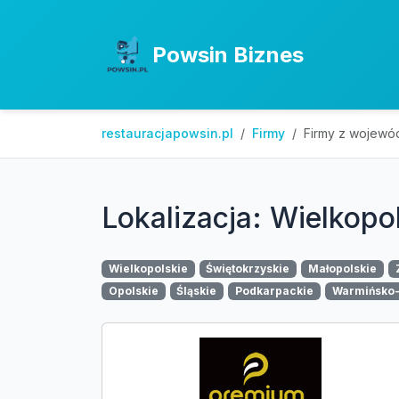
Powsin Biznes
restauracjapowsin.pl
Firmy
Firmy z wojewó
Lokalizacja: Wielkopo
Wielkopolskie
Świętokrzyskie
Małopolskie
Opolskie
Śląskie
Podkarpackie
Warmińsko-