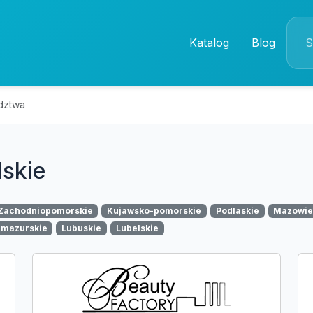
Katalog
Blog
dztwa
lskie
Zachodniopomorskie
Kujawsko-pomorskie
Podlaskie
Mazowie
mazurskie
Lubuskie
Lubelskie