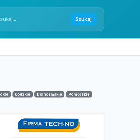
Szukaj
ckie
Łódzkie
Dolnośląskie
Pomorskie