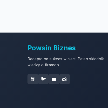
Powsin Biznes
Recepta na sukces w sieci. Pełen składnik
wiedzy o firmach.
📘
🐦
💼
📸