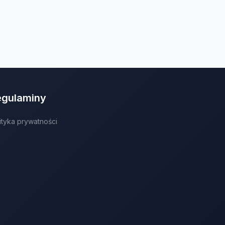
egulaminy
ityka prywatności