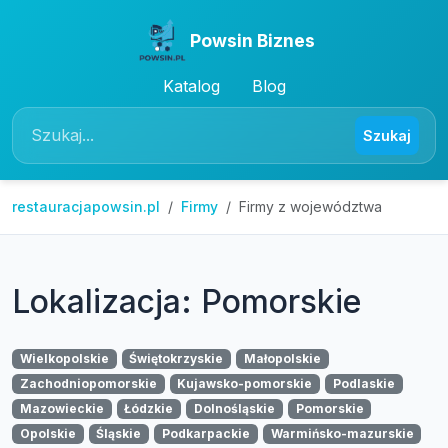
Powsin Biznes
Katalog
Blog
Szukaj
restauracjapowsin.pl
Firmy
Firmy z województwa
Lokalizacja: Pomorskie
Wielkopolskie
Świętokrzyskie
Małopolskie
Zachodniopomorskie
Kujawsko-pomorskie
Podlaskie
Mazowieckie
Łódzkie
Dolnośląskie
Pomorskie
Opolskie
Śląskie
Podkarpackie
Warmińsko-mazurskie