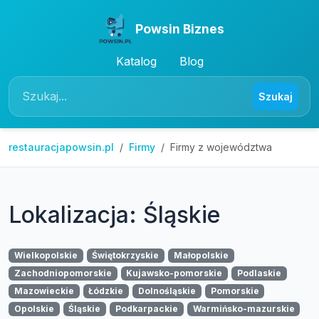
Powsin Biznes
Katalog
Blog
Szukaj
restauracjapowsin.pl
Firmy
Firmy z województwa
Lokalizacja: Śląskie
Wielkopolskie
Świętokrzyskie
Małopolskie
Zachodniopomorskie
Kujawsko-pomorskie
Podlaskie
Mazowieckie
Łódzkie
Dolnośląskie
Pomorskie
Opolskie
Śląskie
Podkarpackie
Warmińsko-mazurskie