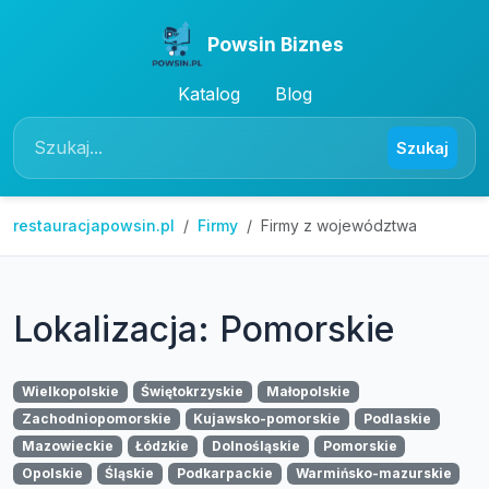
Powsin Biznes
Katalog
Blog
Szukaj
restauracjapowsin.pl
Firmy
Firmy z województwa
Lokalizacja: Pomorskie
Wielkopolskie
Świętokrzyskie
Małopolskie
Zachodniopomorskie
Kujawsko-pomorskie
Podlaskie
Mazowieckie
Łódzkie
Dolnośląskie
Pomorskie
Opolskie
Śląskie
Podkarpackie
Warmińsko-mazurskie