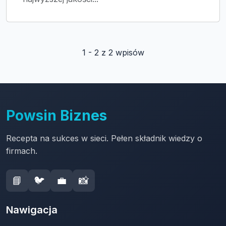
1 - 2 z 2 wpisów
Powsin Biznes
Recepta na sukces w sieci. Pełen składnik wiedzy o
firmach.
📘
🐦
💼
📸
Nawigacja