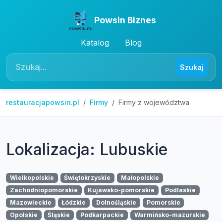
Powsin Biznes
Katalog
Blog
Szukaj
restauracjapowsin.pl
Firmy
Firmy z województwa
Lokalizacja: Lubuskie
Wielkopolskie
Świętokrzyskie
Małopolskie
Zachodniopomorskie
Kujawsko-pomorskie
Podlaskie
Mazowieckie
Łódzkie
Dolnośląskie
Pomorskie
Opolskie
Śląskie
Podkarpackie
Warmińsko-mazurskie