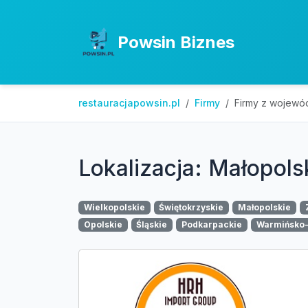
Powsin Biznes
restauracjapowsin.pl
Firmy
Firmy z wojewó
Lokalizacja: Małopols
Wielkopolskie
Świętokrzyskie
Małopolskie
Opolskie
Śląskie
Podkarpackie
Warmińsko-