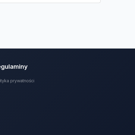
egulaminy
ityka prywatności