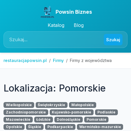
Powsin Biznes
Katalog
Blog
Szukaj
restauracjapowsin.pl
Firmy
Firmy z województwa
Lokalizacja: Pomorskie
Wielkopolskie
Świętokrzyskie
Małopolskie
Zachodniopomorskie
Kujawsko-pomorskie
Podlaskie
Mazowieckie
Łódzkie
Dolnośląskie
Pomorskie
Opolskie
Śląskie
Podkarpackie
Warmińsko-mazurskie