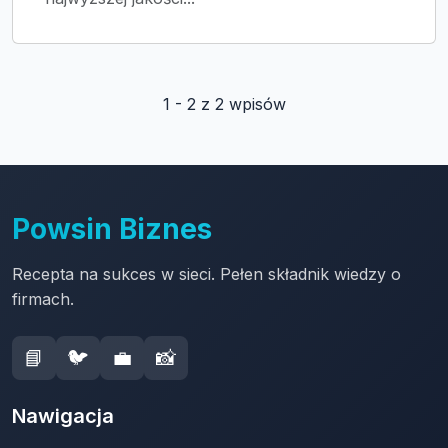
1 - 2 z 2 wpisów
Powsin Biznes
Recepta na sukces w sieci. Pełen składnik wiedzy o
firmach.
📘
🐦
💼
📸
Nawigacja