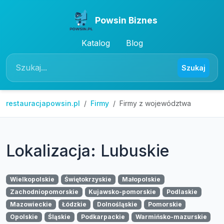
Powsin Biznes
Katalog
Blog
Szukaj
restauracjapowsin.pl
Firmy
Firmy z województwa
Lokalizacja: Lubuskie
Wielkopolskie
Świętokrzyskie
Małopolskie
Zachodniopomorskie
Kujawsko-pomorskie
Podlaskie
Mazowieckie
Łódzkie
Dolnośląskie
Pomorskie
Opolskie
Śląskie
Podkarpackie
Warmińsko-mazurskie