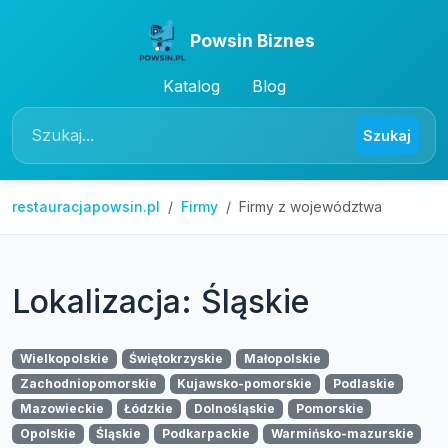
Powsin Biznes
Katalog
Blog
Szukaj
restauracjapowsin.pl
Firmy
Firmy z województwa
Lokalizacja: Śląskie
Wielkopolskie
Świętokrzyskie
Małopolskie
Zachodniopomorskie
Kujawsko-pomorskie
Podlaskie
Mazowieckie
Łódzkie
Dolnośląskie
Pomorskie
Opolskie
Śląskie
Podkarpackie
Warmińsko-mazurskie