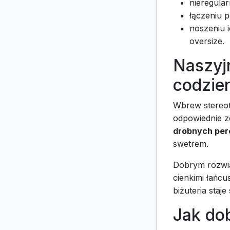
nieregular
łączeniu p
noszeniu 
oversize.
Naszyjn
codzie
Wbrew stereot
odpowiednie ze
drobnych per
swetrem.
Dobrym rozwią
cienkimi łańc
biżuteria staje
Jak dob