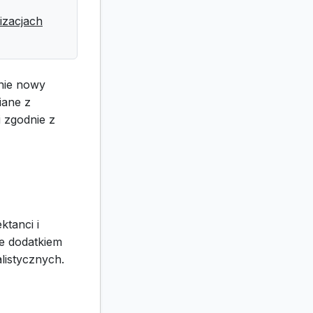
izacjach
łnie nowy
iane z
i zgodnie z
ktanci i
e dodatkiem
alistycznych.