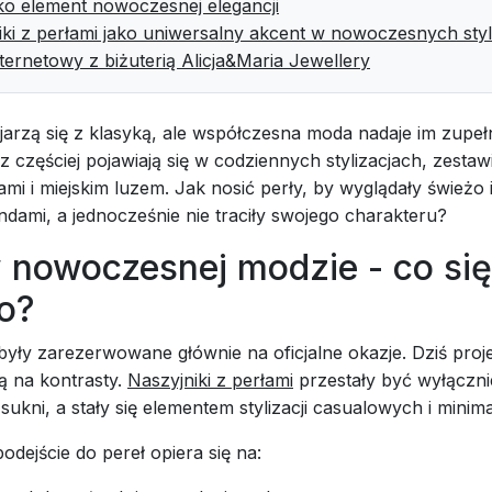
ako element nowoczesnej elegancji
iki z perłami jako uniwersalny akcent w nowoczesnych styl
ternetowy z biżuterią Alicja&Maria Jewellery
ojarzą się z klasyką, ale współczesna moda nadaje im zupe
z częściej pojawiają się w codziennych stylizacjach, zestaw
mi i miejskim luzem. Jak nosić perły, by wyglądały świeżo 
ndami, a jednocześnie nie traciły swojego charakteru?
w nowoczesnej modzie - co się
ło?
były zarezerwowane głównie na oficjalne okazje. Dziś proje
ają na kontrasty.
Naszyjniki z perłami
przestały być wyłączni
 sukni, a stały się elementem stylizacji casualowych i minim
dejście do pereł opiera się na: