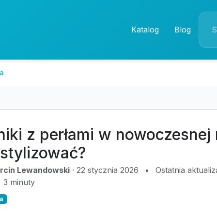
Katalog
Blog
ia
niki z perłami w nowoczesnej
e stylizować?
rcin Lewandowski
·
22 stycznia 2026
•
Ostatnia aktuali
3 minuty
a