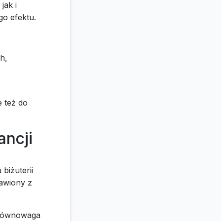
jak i
go efektu.
h,
e też do
ancji
biżuterii
awiony z
ę równowaga