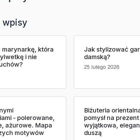
 wpisy
 marynarkę, która
Jak stylizować ga
lwetkę i nie
damską?
ruchów?
25 lutego 2026
żnymi
Biżuteria orientaln
ami - polerowane,
pomysł na prezent
e, ażurowe. Mapa
wyjątkowa, elegan
szych motywów
duszą