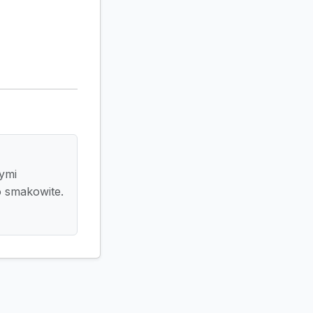
nymi
o smakowite.