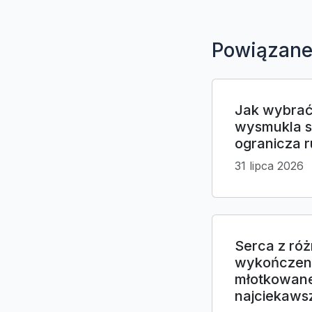
Powiązane
Jak wybrać
wysmukla sy
ogranicza 
31 lipca 2026
Serca z ró
wykończeni
młotkowan
najciekaw