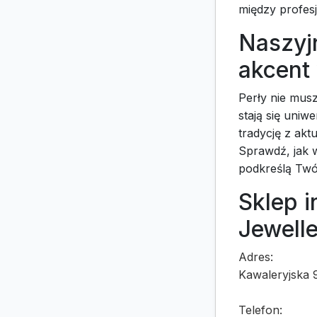
między profes
Naszyjn
akcent
Perły nie mus
stają się uniwe
tradycję z ak
Sprawdź, jak w
podkreślą Twó
Sklep i
Jewell
Adres:
Kawaleryjska 
Telefon: