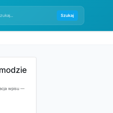
Szukaj
 modzie
zacja wpisu —