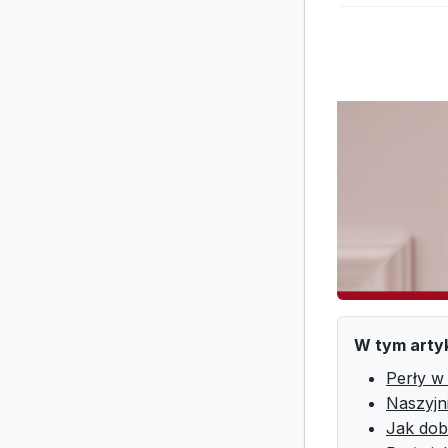
W tym arty
Perły w
Naszyjni
Jak dobr