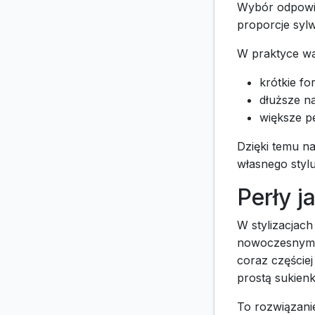
Wybór odpowie
proporcje sylw
W praktyce wa
krótkie fo
dłuższe na
większe pe
Dzięki temu na
własnego stylu
Perły j
W stylizacjac
nowoczesnym w
coraz częściej
prostą sukienk
To rozwiązani