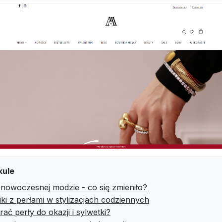
kule
 nowoczesnej modzie - co się zmieniło?
ki z perłami w stylizacjach codziennych
ać perły do okazji i sylwetki?