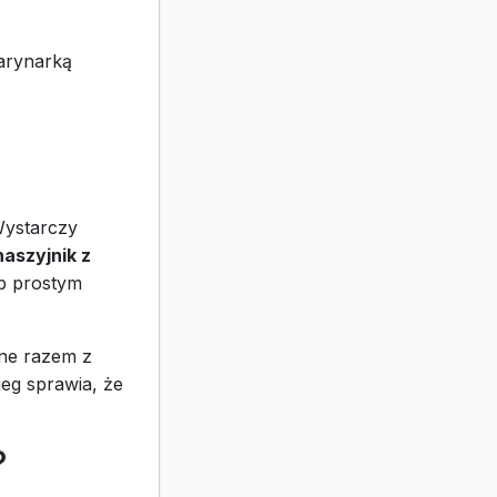
marynarką
Wystarczy
naszyjnik z
b prostym
one razem z
eg sprawia, że
?