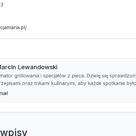
43
cjamaria.pl/
arcin Lewandowski
mator grillowania i specjałów z pieca. Dzielę się sprawdzo
rzepisami oraz trikami kulinarymi, aby każde spotkanie był
mail
wpisy