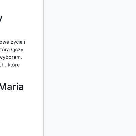
y
owe życie i
która łączy
m wyborem.
ch, które
&Maria