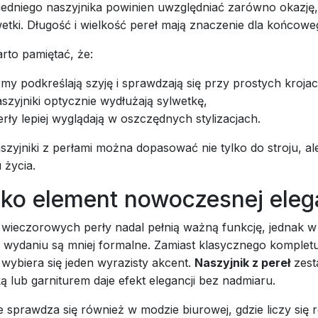
dniego naszyjnika powinien uwzględniać zarówno okazję, 
etki. Długość i wielkość pereł mają znaczenie dla końcowe
rto pamiętać, że:
rmy podkreślają szyję i sprawdzają się przy prostych krojac
szyjniki optycznie wydłużają sylwetkę,
rły lepiej wyglądają w oszczędnych stylizacjach.
szyjniki z perłami można dopasować nie tylko do stroju, al
 życia.
ako element nowoczesnej eleg
h wieczorowych perły nadal pełnią ważną funkcję, jednak w
ydaniu są mniej formalne. Zamiast klasycznego kompletu 
 wybiera się jeden wyrazisty akcent.
Naszyjnik z pereł
zest
ą lub garniturem daje efekt elegancji bez nadmiaru.
e sprawdza się również w modzie biurowej, gdzie liczy si