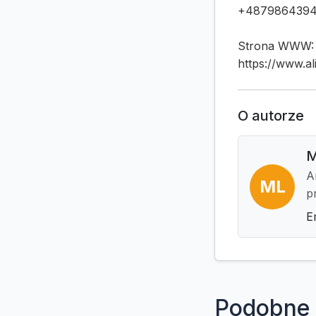
+487986439
Strona WWW:
https://www.ali
O autorze
M
A
ML
p
E
Podobne 