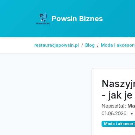
Powsin Biznes
restauracjapowsin.pl
Blog
Moda i akcesor
Naszyj
- jak j
Napisał(a):
Ma
01.08.2026
•
Moda i akcesori