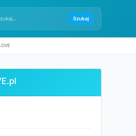
Szukaj
weLOVE
E.pl