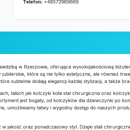
Telefon:
+48572989669
dzibą w Rzeszowie, oferująca wysokojakościową biżuterię 
jubilerskie, które są nie tylko estetyczne, ale również trw
re subtelnie dodają elegancji każdej stylizacji, a także bran
ach, takich jak kolczyki koła stal chirurgiczna oraz kolcz
tyment jest bogaty, od kolczyków dla dziewczynki po komp
online, umożliwiamy łatwy i wygodny dostęp do naszych prod
w jakość oraz ponadczasowy styl. Dzięki stali chirurgiczne