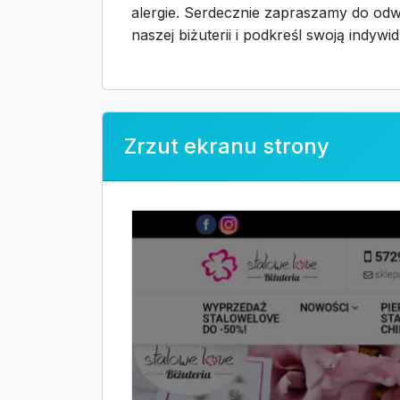
alergie. Serdecznie zapraszamy do odwi
naszej biżuterii i podkreśl swoją indywi
Zrzut ekranu strony