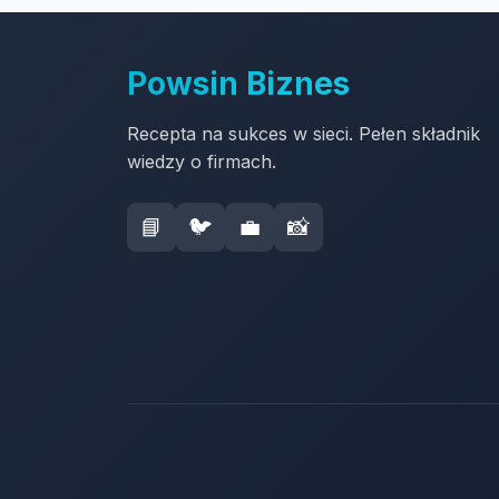
Powsin Biznes
Recepta na sukces w sieci. Pełen składnik
wiedzy o firmach.
📘
🐦
💼
📸