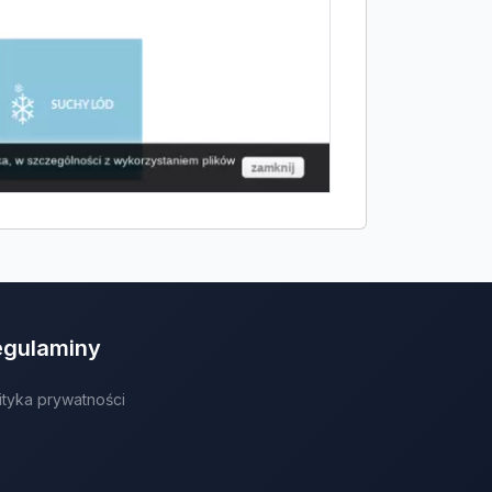
egulaminy
ityka prywatności