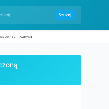
Szukaj
gazów technicznych
iczoną