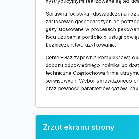
dystrybucyjnymi realizowane są też do
Sprawna logistyka i doświadczona rozl
zastosowań gospodarczych po potrzeby f
gazy stosowane w procesach pakowani
lodu uzupełnia portfolio o usługi powi
bezpieczeństwo użytkowania.
Center-Gaz zapewnia kompleksową obsł
doboru odpowiedniego nośnika po dost
techniczne Częstochowa firma utrzymuj
serwisowych. Wybór sprawdzonego prod
oraz pewność parametrów gazów. Zapra
Zrzut ekranu strony