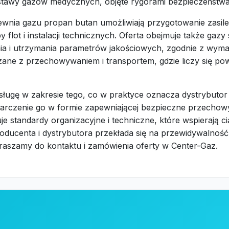
stawy gazów medycznych, objęte rygorami bezpieczeństwa i 
ewnia gazu propan butan umożliwiają przygotowanie zasil
lot i instalacji technicznych. Oferta obejmuje także gaz
a i utrzymania parametrów jakościowych, zgodnie z wyma
ązane z przechowywaniem i transportem, gdzie liczy się po
ugę w zakresie tego, co w praktyce oznacza dystrybutor 
arczenie go w formie zapewniającej bezpieczne przechow
e standardy organizacyjne i techniczne, które wspierają 
ucenta i dystrybutora przekłada się na przewidywalność
szamy do kontaktu i zamówienia oferty w Center-Gaz.