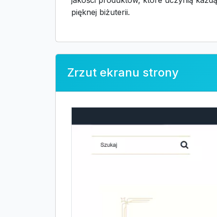
jakości produktów, które uczynią każdą
pięknej biżuterii.
Zrzut ekranu strony