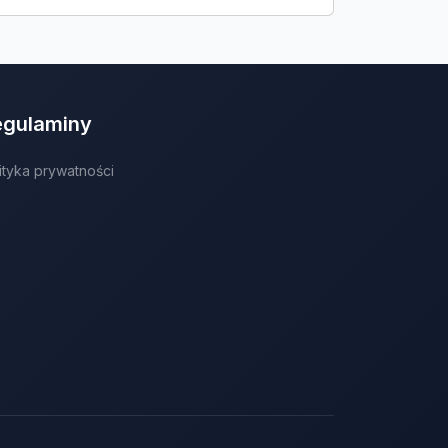
egulaminy
ityka prywatności