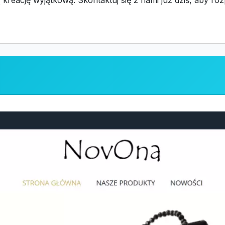
 kreację wyjątkową. Skontaktuj się z nami już dziś, aby 