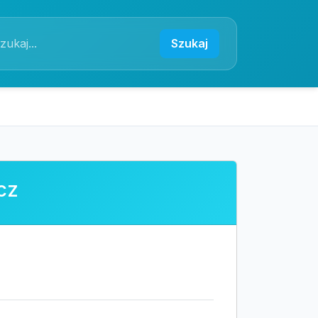
Szukaj
cz