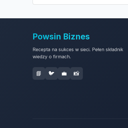
Powsin Biznes
Recepta na sukces w sieci. Pełen składnik
wiedzy o firmach.
📘
🐦
💼
📸