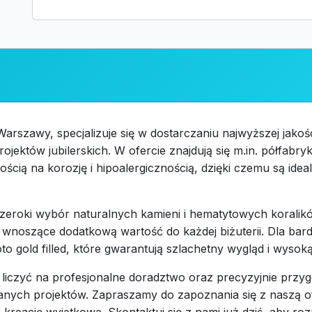
rszawy, specjalizuje się w dostarczaniu najwyższej jakości
ektów jubilerskich. W ofercie znajdują się m.in. półfabrykat
ością na korozję i hipoalergicznością, dzięki czemu są id
roki wybór naturalnych kamieni i hematytowych koralików,
i wnoszące dodatkową wartość do każdej biżuterii. Dla bar
oto gold filled, które gwarantują szlachetny wygląd i wyso
 liczyć na profesjonalne doradztwo oraz precyzyjnie przy
wanych projektów. Zapraszamy do zapoznania się z naszą of