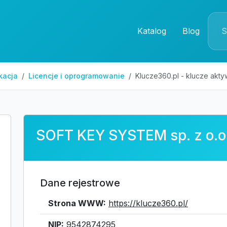
Katalog
Blog
kacja
Licencje i oprogramowanie
Klucze360.pl - klucze akt
SOFT KEY SYSTEM sp. z o.o
Dane rejestrowe
Strona WWW:
https://klucze360.pl/
NIP:
9542874295