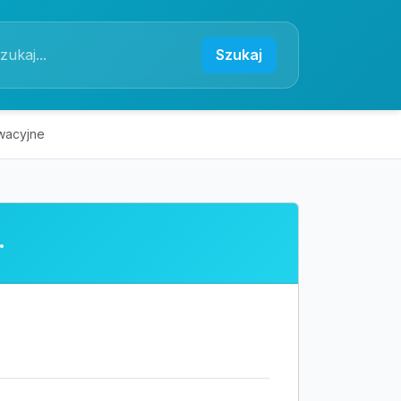
Szukaj
ywacyjne
.