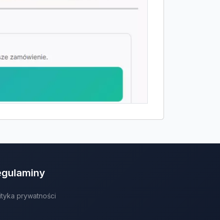
egulaminy
ityka prywatności