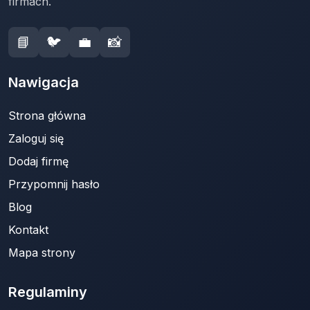
firmach.
📘
🐦
💼
📸
Nawigacja
Strona główna
Zaloguj się
Dodaj firmę
Przypomnij hasło
Blog
Kontakt
Mapa strony
Regulaminy