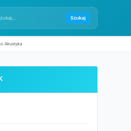
Szukaj
Eko-Akustyka
k