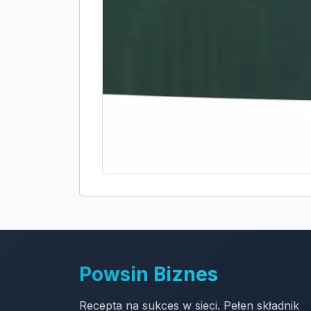
Powsin Biznes
Recepta na sukces w sieci. Pełen składnik