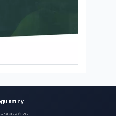
egulaminy
ityka prywatności