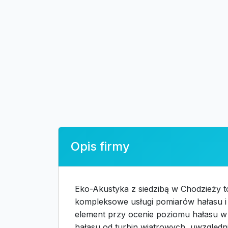
Opis firmy
Eko-Akustyka z siedzibą w Chodzieży to
kompleksowe usługi pomiarów hałasu i 
element przy ocenie poziomu hałasu 
hałasu od turbin wiatrowych, uwzględn