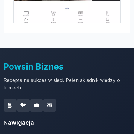
Powsin Biznes
Recepta na sukces w sieci. Pełen składnik wiedzy o
firmach.
📘
🐦
💼
📸
Nawigacja