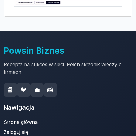
Powsin Biznes
Recepta na sukces w sieci. Pełen składnik wiedzy o
firmach.
📘
🐦
💼
📸
Nawigacja
Strona główna
Zaloguj się