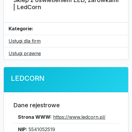
Sklep z oświetleniem LED, żarówkami
| LedCorn
Kategorie:
Usługi dla firm
Usługi prawne
LEDCORN
Dane rejestrowe
Strona WWW:
https://www.ledcorn.pl/
NIP:
5541052519