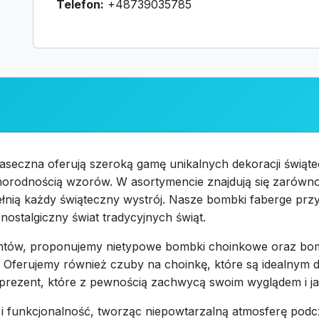
Telefon:
+48739035785
seczna oferują szeroką gamę unikalnych dekoracji świątec
rodnością wzorów. W asortymencie znajdują się zarówno b
łnią każdy świąteczny wystrój. Nasze bombki faberge przy
ostalgiczny świat tradycyjnych świąt.
ntów, proponujemy nietypowe bombki choinkowe oraz bombk
. Oferujemy również czuby na choinkę, które są idealnym d
 prezent, które z pewnością zachwycą swoim wyglądem i j
 i funkcjonalność, tworząc niepowtarzalną atmosferę pod