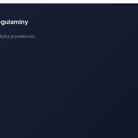
egulaminy
ityka prywatności