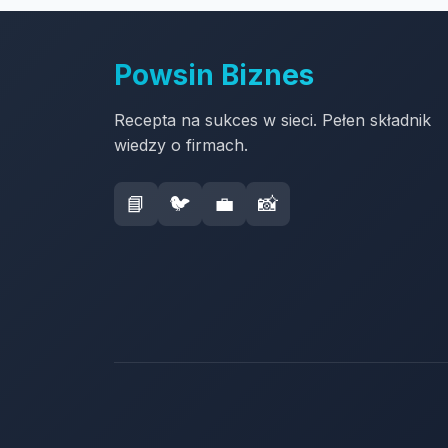
Powsin Biznes
Recepta na sukces w sieci. Pełen składnik
wiedzy o firmach.
📘
🐦
💼
📸