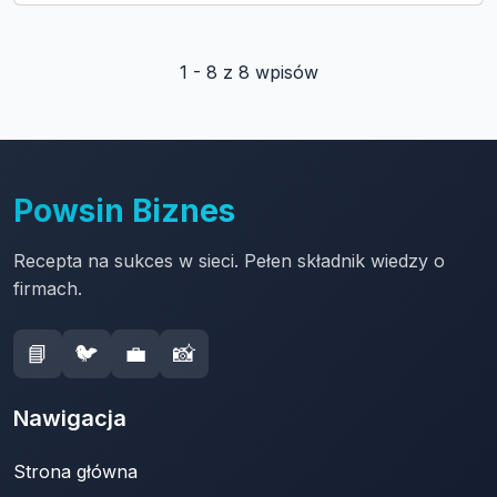
1 - 8 z 8 wpisów
Powsin Biznes
Recepta na sukces w sieci. Pełen składnik wiedzy o
firmach.
📘
🐦
💼
📸
Nawigacja
Strona główna