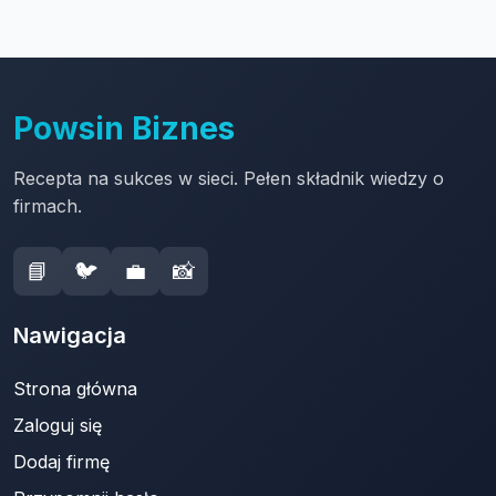
Powsin Biznes
Recepta na sukces w sieci. Pełen składnik wiedzy o
firmach.
📘
🐦
💼
📸
Nawigacja
Strona główna
Zaloguj się
Dodaj firmę