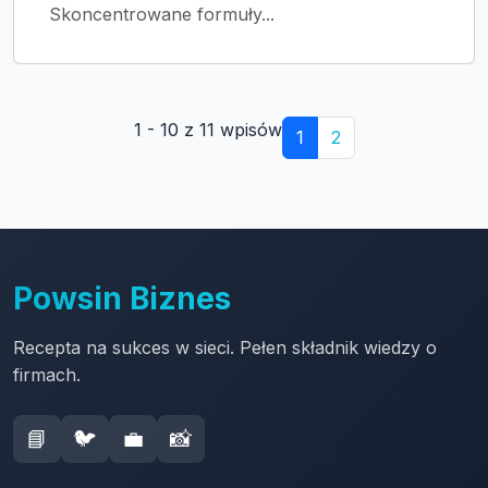
Skoncentrowane formuły...
1 - 10 z 11 wpisów
1
2
Powsin Biznes
Recepta na sukces w sieci. Pełen składnik wiedzy o
firmach.
📘
🐦
💼
📸