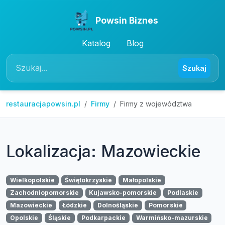
Powsin Biznes
Katalog
Blog
Szukaj
restauracjapowsin.pl
Firmy
Firmy z województwa
Lokalizacja: Mazowieckie
Wielkopolskie
Świętokrzyskie
Małopolskie
Zachodniopomorskie
Kujawsko-pomorskie
Podlaskie
Mazowieckie
Łódzkie
Dolnośląskie
Pomorskie
Opolskie
Śląskie
Podkarpackie
Warmińsko-mazurskie