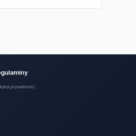
egulaminy
ityka prywatności