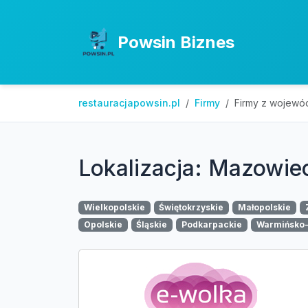
Powsin Biznes
restauracjapowsin.pl
Firmy
Firmy z wojewó
Lokalizacja: Mazowie
Wielkopolskie
Świętokrzyskie
Małopolskie
Opolskie
Śląskie
Podkarpackie
Warmińsko-