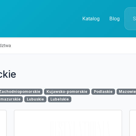
Katalog
Blog
dztwa
ckie
Zachodniopomorskie
Kujawsko-pomorskie
Podlaskie
Mazowie
mazurskie
Lubuskie
Lubelskie