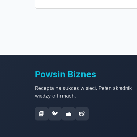
Powsin Biznes
Recepta na sukces w sieci. Pełen składnik
wiedzy o firmach.
📘
🐦
💼
📸