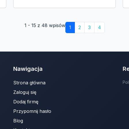
1 - 15 z 48 wpisów
1
2
3
4
Nawigacja
R
Strona główna
Pol
Zaloguj się
Dodaj firmę
Przypomnij hasło
Blog