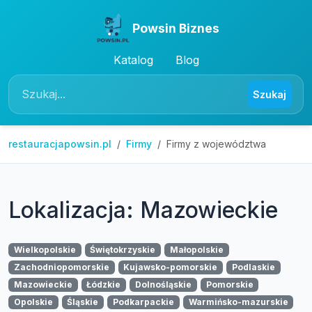
Powsin Biznes
Katalog
Blog
Szukaj
restauracjapowsin.pl
Firmy
Firmy z województwa
Lokalizacja: Mazowieckie
Wielkopolskie
Świętokrzyskie
Małopolskie
Zachodniopomorskie
Kujawsko-pomorskie
Podlaskie
Mazowieckie
Łódzkie
Dolnośląskie
Pomorskie
Opolskie
Śląskie
Podkarpackie
Warmińsko-mazurskie