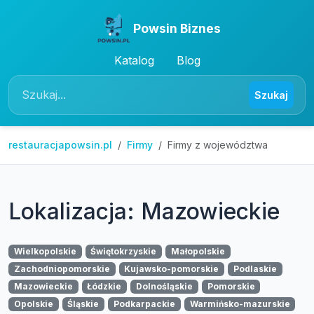
Powsin Biznes
Katalog
Blog
Szukaj
restauracjapowsin.pl
Firmy
Firmy z województwa
Lokalizacja: Mazowieckie
Wielkopolskie
Świętokrzyskie
Małopolskie
Zachodniopomorskie
Kujawsko-pomorskie
Podlaskie
Mazowieckie
Łódzkie
Dolnośląskie
Pomorskie
Opolskie
Śląskie
Podkarpackie
Warmińsko-mazurskie