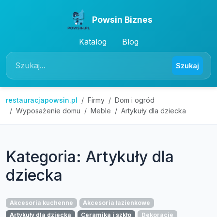
Powsin Biznes
Katalog
Blog
Szukaj
restauracjapowsin.pl
Firmy
Dom i ogród
Wyposażenie domu
Meble
Artykuły dla dziecka
Kategoria: Artykuły dla
dziecka
Akcesoria kuchenne
Akcesoria łazienkowe
Artykuły dla dziecka
Ceramika i szkło
Dekoracje