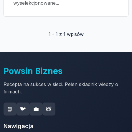
wyselekcjonowane...
1 - 1 z 1 wpisów
Powsin Biznes
Recepta na sukces w sieci. Pełen składnik wiedzy o
firmach.
📘
🐦
💼
📸
Nawigacja