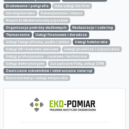
Drukowanie i poligrafia
Inne usługi dla firm
Introligatorstwo
Konwojowanie i inkaso
Najem krótkoterminowy pojazdów
Organizacja podróży służbowych
Restauracje i catering
Tłumaczenia
Usługi finansowe i doradcze
Usługi fotograficzne, audio i wideo
Usługi hotelarskie
Usługi HR i kadrowo-płacowe
Usługi pralnicze i czyszczenia
Usługi profesjonalne - naukowe i techniczne
Usługi weterynaryjne
Zarządzanie flotą, usługi CFM
Zwalczanie szkodników i odstraszanie zwierząt
Rzeczoznawcy i usługi eksperckie