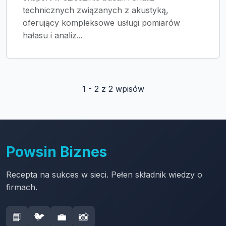
technicznych związanych z akustyką,
oferujący kompleksowe usługi pomiarów
hałasu i analiz...
1 - 2 z 2 wpisów
Powsin Biznes
Recepta na sukces w sieci. Pełen składnik wiedzy o
firmach.
📘
🐦
💼
📸